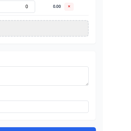
0.00
×